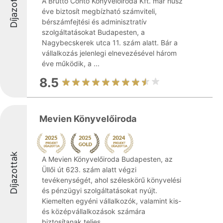
Díjazottak
A Bruttó Conto Könyvelőiroda Kft. már húsz
éve biztosít megbízható számviteli,
bérszámfejtési és adminisztratív
szolgáltatásokat Budapesten, a
Nagybecskerek utca 11. szám alatt. Bár a
vállalkozás jelenlegi elnevezésével három
éve működik, a ...
8.5
Mevien Könyvelőiroda
Díjazottak
A Mevien Könyvelőiroda Budapesten, az
Üllői út 623. szám alatt végzi
tevékenységét, ahol széleskörű könyvelési
és pénzügyi szolgáltatásokat nyújt.
Kiemelten egyéni vállalkozók, valamint kis-
és középvállalkozások számára
biztosítanak teljes ...