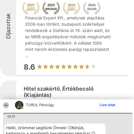
Díjazottak
Financial Expert Kft., amelynek alapítása
2006-ban történt, budapesti székhellyel
rendelkezik a Stefánia út 16. szám alatt, és
az MNB engedélyével működik megbízható
pénzügyi közvetítőként. A vállalat több
mint három évtizedes iparági tapasztalatot
...
8.6
Hitel szakértő, Értékbecslő
(Kiajánlás)
TURUL Pénzügy
Live chat
Díjazottak
02:51
A budapesti, Soroksári út 44. szám alatt
működő Hitel szakértő, Értékbecslő
Helló, örömmel segítünk Önnek! 🙂Kérjük,
szolgáltatás országos szinten kínál
kattintson a megfelelő beszélgetési témára! 🙂