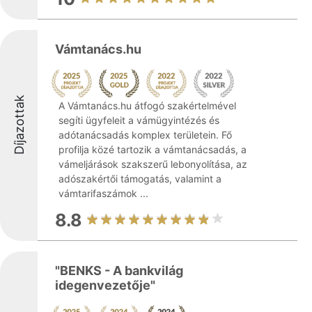
Vámtanács.hu
Díjazottak
A Vámtanács.hu átfogó szakértelmével
segíti ügyfeleit a vámügyintézés és
adótanácsadás komplex területein. Fő
profilja közé tartozik a vámtanácsadás, a
vámeljárások szakszerű lebonyolítása, az
adószakértői támogatás, valamint a
vámtarifaszámok ...
8.8
"BENKS - A bankvilág
idegenvezetője"