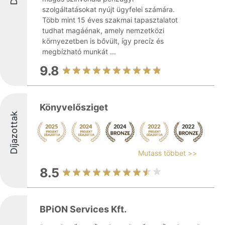
szolgáltatásokat nyújt ügyfelei számára.
Több mint 15 éves szakmai tapasztalatot
tudhat magáénak, amely nemzetközi
környezetben is bővült, így precíz és
megbízható munkát ...
9.8
Könyvelősziget
Díjazottak
Mutass többet >>
8.5
BPiON Services Kft.