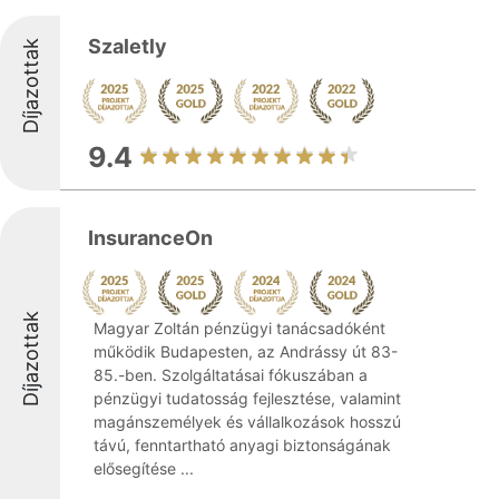
Szaletly
Díjazottak
9.4
InsuranceOn
Díjazottak
Magyar Zoltán pénzügyi tanácsadóként
működik Budapesten, az Andrássy út 83-
85.-ben. Szolgáltatásai fókuszában a
pénzügyi tudatosság fejlesztése, valamint
magánszemélyek és vállalkozások hosszú
távú, fenntartható anyagi biztonságának
elősegítése ...