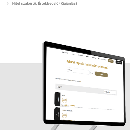
Hitel szakértő, Értékbecslő (Kiajánlás)