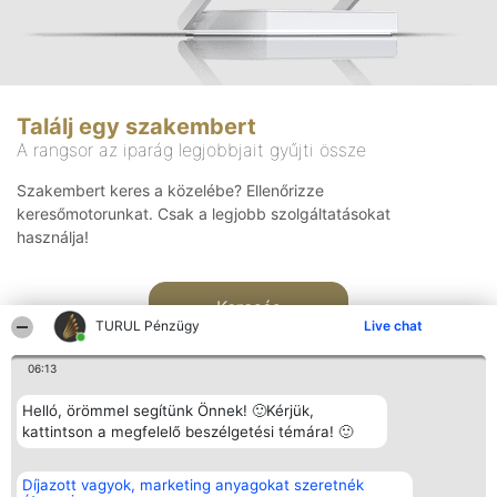
Találj egy szakembert
A rangsor az iparág legjobbjait gyűjti össze
Szakembert keres a közelébe? Ellenőrizze
keresőmotorunkat. Csak a legjobb szolgáltatásokat
használja!
Keresés
TURUL Pénzügy
Live chat
06:13
Helló, örömmel segítünk Önnek! 🙂Kérjük,
kattintson a megfelelő beszélgetési témára! 🙂
Rangsorszervező
Népszavazás
Elérhetőség
Díjazott vagyok, marketing anyagokat szeretnék
SC Beautiful Company S.R.L.
Nyertesek
Elérhetőség