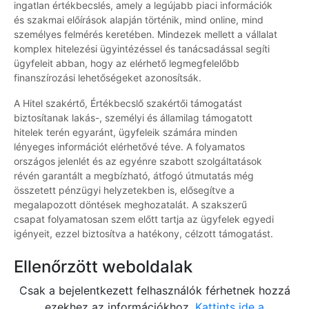
ingatlan értékbecslés, amely a legújabb piaci információk
és szakmai előírások alapján történik, mind online, mind
személyes felmérés keretében. Mindezek mellett a vállalat
komplex hitelezési ügyintézéssel és tanácsadással segíti
ügyfeleit abban, hogy az elérhető legmegfelelőbb
finanszírozási lehetőségeket azonosítsák.
A Hitel szakértő, Értékbecslő szakértői támogatást
biztosítanak lakás-, személyi és államilag támogatott
hitelek terén egyaránt, ügyfeleik számára minden
lényeges információt elérhetővé téve. A folyamatos
országos jelenlét és az egyénre szabott szolgáltatások
révén garantált a megbízható, átfogó útmutatás még
összetett pénzügyi helyzetekben is, elősegítve a
megalapozott döntések meghozatalát. A szakszerű
csapat folyamatosan szem előtt tartja az ügyfelek egyedi
igényeit, ezzel biztosítva a hatékony, célzott támogatást.
Ellenőrzött weboldalak
Csak a bejelentkezett felhasználók férhetnek hozzá
ezekhez az információkhoz.
Kattints ide a