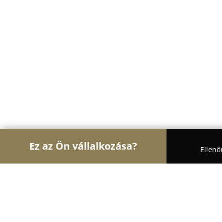
Ez az Ön vállalkozása?
Ellenő
Turul Pénzügy
Könyvelőirodák, Adótanácsadás,