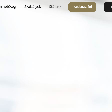
érhetőség
Szabályok
Státusz
Iratkozz fel
E