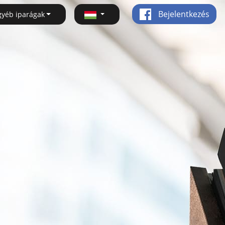
Bejelentkezés
gyéb iparágak