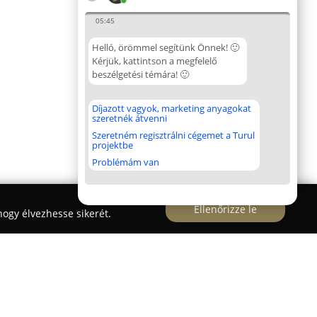
05:45
Helló, örömmel segítünk Önnek! 🙂
Kérjük, kattintson a megfelelő
beszélgetési témára! 🙂
Díjazott vagyok, marketing anyagokat
szeretnék átvenni
Szeretném regisztrálni cégemet a Turul
projektbe
Problémám van
Ellenőrizze le
ogy élvezhesse sikerét.