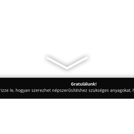
Gratulálunk!
rizze le, hogyan szerezhet népszerűsítéshez szükséges anyagokat, h
 Pénzügyi Tanácsadás - Budapest
Matekfakt Kft.