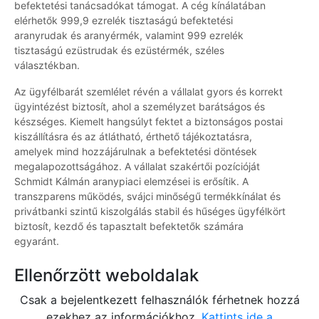
befektetési tanácsadókat támogat. A cég kínálatában
elérhetők 999,9 ezrelék tisztaságú befektetési
aranyrudak és aranyérmék, valamint 999 ezrelék
tisztaságú ezüstrudak és ezüstérmék, széles
választékban.
Az ügyfélbarát szemlélet révén a vállalat gyors és korrekt
ügyintézést biztosít, ahol a személyzet barátságos és
készséges. Kiemelt hangsúlyt fektet a biztonságos postai
kiszállításra és az átlátható, érthető tájékoztatásra,
amelyek mind hozzájárulnak a befektetési döntések
megalapozottságához. A vállalat szakértői pozícióját
Schmidt Kálmán aranypiaci elemzései is erősítik. A
transzparens működés, svájci minőségű termékkínálat és
privátbanki szintű kiszolgálás stabil és hűséges ügyfélkört
biztosít, kezdő és tapasztalt befektetők számára
egyaránt.
Ellenőrzött weboldalak
Csak a bejelentkezett felhasználók férhetnek hozzá
ezekhez az információkhoz.
Kattints ide a