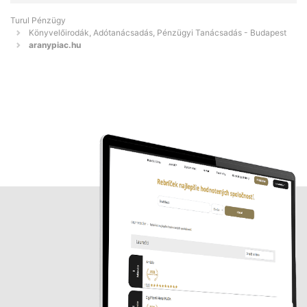
Turul Pénzügy
Könyvelőirodák, Adótanácsadás, Pénzügyi Tanácsadás - Budapest
aranypiac.hu