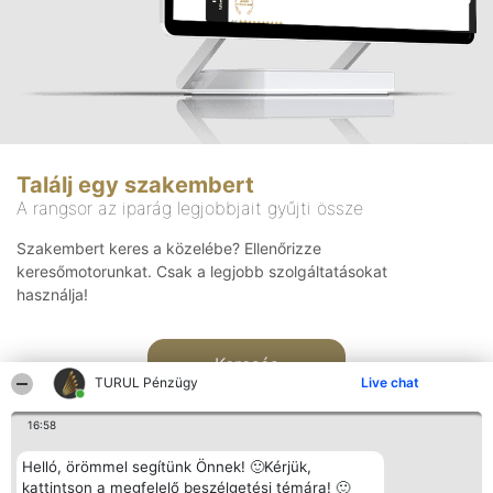
Találj egy szakembert
A rangsor az iparág legjobbjait gyűjti össze
Szakembert keres a közelébe? Ellenőrizze
keresőmotorunkat. Csak a legjobb szolgáltatásokat
használja!
Keresés
TURUL Pénzügy
Live chat
16:58
Helló, örömmel segítünk Önnek! 🙂Kérjük,
kattintson a megfelelő beszélgetési témára! 🙂