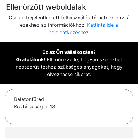
Ellenőrzött weboldalak
Csak a bejelentkezett felhasználók férhetnek hozzá
ezekhez az információkhoz.
Kattints ide a
bejelentkezéshez.
Ez az Ön vállalkozása
?
Gratulálunk!
Ellenőrizze le, hogyan szerezhet
népszerűsítéshez szükséges anyagokat, hogy
élvezhesse sikerét.
Balatonfüred
Köztársaság u. 18