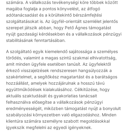
számára. A vállalkozás tevékenységi köre többek között
magába foglalja a pontos könyvelést, az átfogó
adótanácsadást és a körültekintő bérszámfejtési
szolgáltatásokat is. Az ügyfél-orientált szemlélet jelentős
szerepet játszik abban, hogy Pető Ágnes támogatást
nyújt gazdasági kérdésekben és a vállalkozások pénzügyi
stabilitásának fenntartásában.
A szolgáltató egyik kiemelendő sajátossága a személyes
törődés, valamint a magas szintű szakmai elhivatottság,
amit minden ügyfele esetében tanúsít. Az ügyfelektől
érkező visszajelzések rendszeresen hangsúlyozzák a
szakértelmet, a segítőkész magatartást és a barátságos
hozzáállást, amelyek hozzájárulnak a hosszú távú
együttműködések kialakulásához. Célkitűzése, hogy
aktuális szaktudását és gyakorlatias tanácsait
felhasználva elősegítse a vállalkozások pénzügyi
eredményességét, miközben támogatást nyújt a bonyolult
szabályozási környezetben való eligazodáshoz. Minden
klientúra számára személyre szabott megoldásokkal
igyekszik megfelelni az egyedi igényeknek.