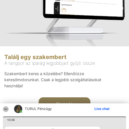
Találj egy szakembert
A rangsor az iparág legjobbjait gyűjti össze
Szakembert keres a közelébe? Ellenőrizze
keresőmotorunkat. Csak a legjobb szolgáltatásokat
használja!
Keresés
TURUL Pénzügy
Live chat
10:06