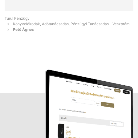
Turul Pénzügy
Könyvelőirodák, Adótanácsadás, Pénzügyi Tanácsadás - Veszprém
Pető Ágnes