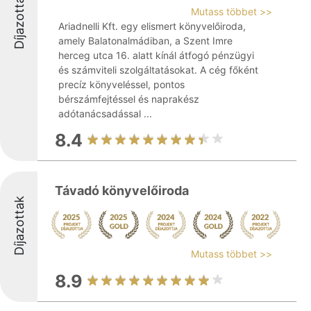
Díjazottak
Mutass többet >>
Ariadnelli Kft. egy elismert könyvelőiroda,
amely Balatonalmádiban, a Szent Imre
herceg utca 16. alatt kínál átfogó pénzügyi
és számviteli szolgáltatásokat. A cég főként
precíz könyveléssel, pontos
bérszámfejtéssel és naprakész
adótanácsadással ...
8.4
Távadó könyvelőiroda
Díjazottak
Mutass többet >>
8.9