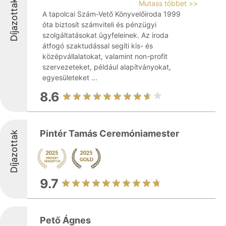
Díjazottak
Mutass többet >>
A tapolcai Szám-Vető Könyvelőiroda 1999
óta biztosít számviteli és pénzügyi
szolgáltatásokat ügyfeleinek. Az iroda
átfogó szaktudással segíti kis- és
középvállalatokat, valamint non-profit
szervezeteket, például alapítványokat,
egyesületeket ...
8.6
Pintér Tamás Ceremóniamester
Díjazottak
9.7
Pető Ágnes