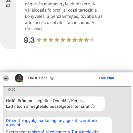
cégek és magánügyfelek részére. A
vállalkozás fő profiljai közé tartozik a
könyvelés, a bérszámfejtés, továbbá az
adózási és üzletviteli tanácsadás. A
társaság ...
9.3
TURUL Pénzügy
Live chat
Más cégek a környéken
10:00
Rangsorszervező
Népszavazás
Elérhetőség
Helló, örömmel segítünk Önnek! 🙂Kérjük,
SC Beautiful Company S.R.L.
Nyertesek
Elérhetőség
kattintson a megfelelő beszélgetési témára! 🙂
Bulevardul Aleea Timișul De
Az összes
Sus Nr. 2, Bl. A30, Sc. A, Et.
díjazottak
4, Ap. 13
listája
Díjazott vagyok, marketing anyagokat szeretnék
Bukarest 53-238
Szabályok
átvenni
Adószám 36737675
Státusz
tel: +363 033 425 71
Polityka
Szeretném regisztrálni cégemet a Turul projektbe