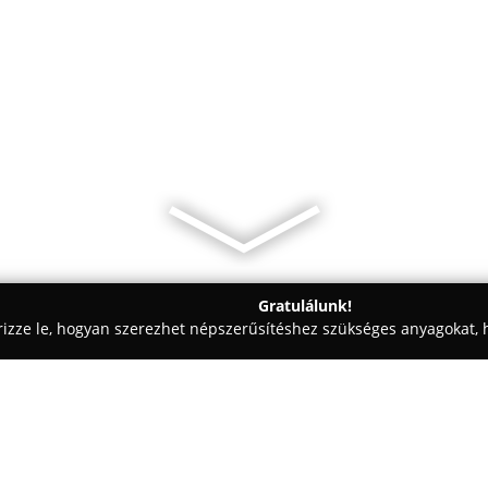
Gratulálunk!
rizze le, hogyan szerezhet népszerűsítéshez szükséges anyagokat, h
 Pénzügyi Tanácsadás - Veszprém
Kőhalmi Tax Könyvelőiroda A