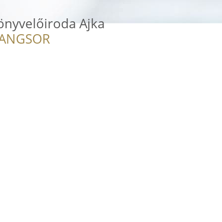
önyvelőiroda Ajka
RANGSOR