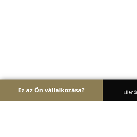
Ez az Ön vállalkozása?
Ellenő
Turul Pénzügy
Könyvelőirodák, Adótanácsadás,