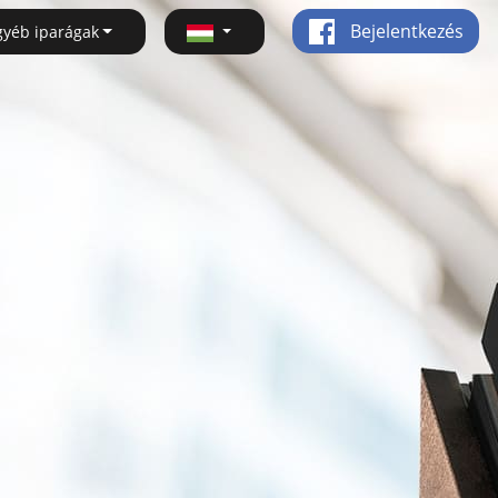
Bejelentkezés
gyéb iparágak