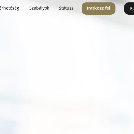
érhetőség
Szabályok
Státusz
Iratkozz fel
E