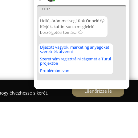
11:37
Helló, örömmel segítünk Önnek! 🙂
Kérjük, kattintson a megfelelő
beszélgetési témára! 🙂
Díjazott vagyok, marketing anyagokat
szeretnék átvenni
Szeretném regisztrálni cégemet a Turul
projektbe
Problémám van
Ellenőrizze le
ogy élvezhesse sikerét.
jka