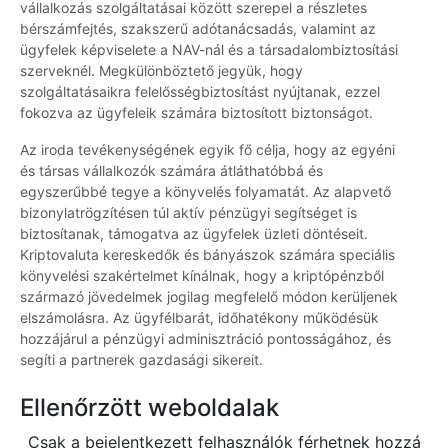
vállalkozás szolgáltatásai között szerepel a részletes
bérszámfejtés, szakszerű adótanácsadás, valamint az
ügyfelek képviselete a NAV-nál és a társadalombiztosítási
szerveknél. Megkülönböztető jegyük, hogy
szolgáltatásaikra felelősségbiztosítást nyújtanak, ezzel
fokozva az ügyfeleik számára biztosított biztonságot.
Az iroda tevékenységének egyik fő célja, hogy az egyéni
és társas vállalkozók számára átláthatóbbá és
egyszerűbbé tegye a könyvelés folyamatát. Az alapvető
bizonylatrögzítésen túl aktív pénzügyi segítséget is
biztosítanak, támogatva az ügyfelek üzleti döntéseit.
Kriptovaluta kereskedők és bányászok számára speciális
könyvelési szakértelmet kínálnak, hogy a kriptópénzből
származó jövedelmek jogilag megfelelő módon kerüljenek
elszámolásra. Az ügyfélbarát, időhatékony működésük
hozzájárul a pénzügyi adminisztráció pontosságához, és
segíti a partnerek gazdasági sikereit.
Ellenőrzött weboldalak
Csak a bejelentkezett felhasználók férhetnek hozzá