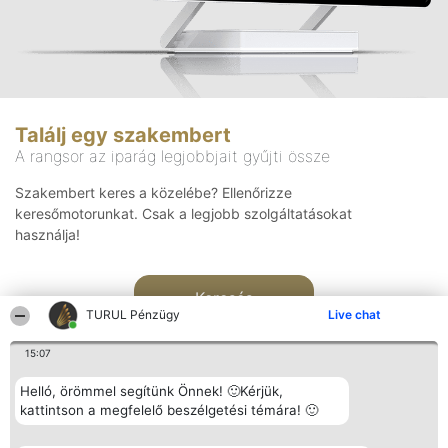
Találj egy szakembert
A rangsor az iparág legjobbjait gyűjti össze
Szakembert keres a közelébe? Ellenőrizze
keresőmotorunkat. Csak a legjobb szolgáltatásokat
használja!
Keresés
TURUL Pénzügy
Live chat
15:07
Helló, örömmel segítünk Önnek! 🙂Kérjük,
kattintson a megfelelő beszélgetési témára! 🙂
Rangsorszervező
Népszavazás
Elérhetőség