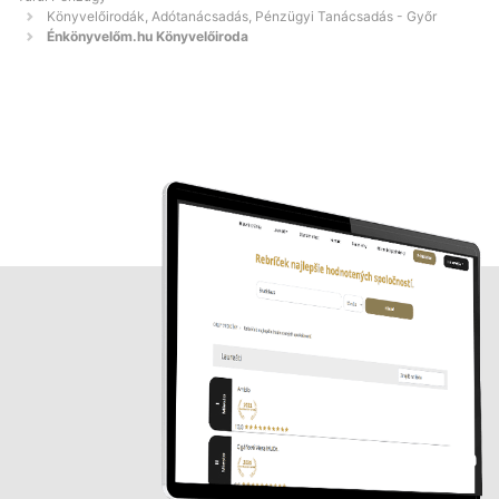
Könyvelőirodák, Adótanácsadás, Pénzügyi Tanácsadás - Győr
Énkönyvelőm.hu Könyvelőiroda