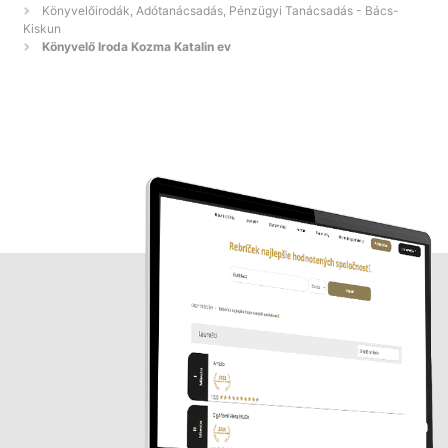
Könyvelőirodák, Adótanácsadás, Pénzügyi Tanácsadás - Bács-
Kiskun
Könyvelő Iroda Kozma Katalin ev