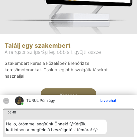
Találj egy szakembert
A rangsor az iparág legjobbjait gyűjti össze
Szakembert keres a közelébe? Ellenőrizze
keresőmotorunkat. Csak a legjobb szolgáltatásokat
használja!
Keresés
TURUL Pénzügy
Live chat
05:48
Helló, örömmel segítünk Önnek! 🙂Kérjük,
kattintson a megfelelő beszélgetési témára! 🙂