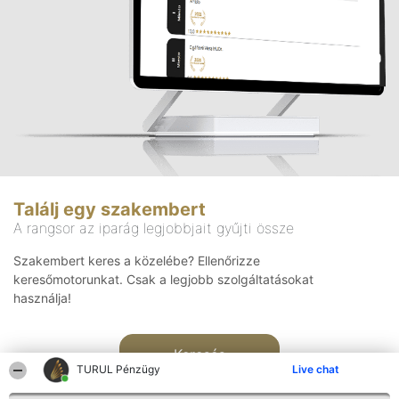
Találj egy szakembert
A rangsor az iparág legjobbjait gyűjti össze
Szakembert keres a közelébe? Ellenőrizze
keresőmotorunkat. Csak a legjobb szolgáltatásokat
használja!
Keresés
TURUL Pénzügy
Live chat