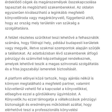
érdeklődő cégek és magánszemélyek összekapcsolása
tapasztalt és megbízható szakemberekkel. Az oldalon
egyszerűen kiválasztható a leginkább megfelelő
könyvelőiroda vagy magánkönyvelő, függetlenül attól,
hogy az ország mely területén van szükség a
szolgáltatásra.
A felület részletes szűrőkkel teszi lehetővé a felhasználók
számára, hogy földrajzi hely, például budapesti kerületek
vagy megyék, illetve szakmai szempontok alapján szűrjék
a találatokat. Az adatbázisban lévő szakemberek átfogó
pénzügyi és számviteli képzettséggel rendelkeznek,
amelyek lehetővé teszik a magas színvonalú szolgáltatás
és a friss jogszabályi ismeretek biztosítását.
A platform előnyei közé tartozik, hogy ajánlás nélkül is
könnyen megtalálható a megfelelő partner, valamint
közvetlenül vehető fel a kapcsolat a könyvelőkkel,
elősegítve ezzel a gördülékeny ügyintézést. A
Könyvelők.hu ezzel támogatja a vállalkozások pénzügyi
biztonságát és eredményes működését azáltal, hogy
elérhetővé teszi a professzionális könyvelési