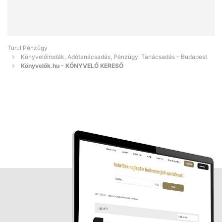
Turul Pénzügy
Könyvelőirodák, Adótanácsadás, Pénzügyi Tanácsadás - Budapest
Könyvelők.hu - KÖNYVELŐ KERESŐ