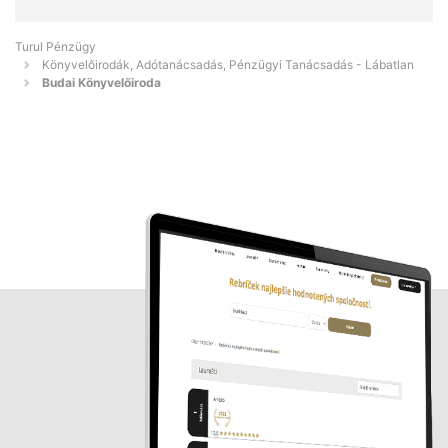
Turul Pénzügy
Könyvelőirodák, Adótanácsadás, Pénzügyi Tanácsadás - Lábatlan
Budai Könyvelőiroda