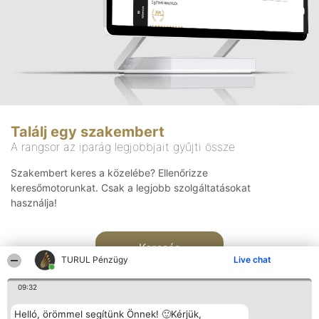
Találj egy szakembert
A rangsor az iparág legjobbjait gyűjti össze
Szakembert keres a közelébe? Ellenőrizze
keresőmotorunkat. Csak a legjobb szolgáltatásokat
használja!
Keresés
TURUL Pénzügy
Live chat
09:32
Helló, örömmel segítünk Önnek! 🙂Kérjük,