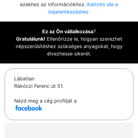
ezekhez az információkhoz.
Kattints ide a
bejelentkezéshez.
Ez az Ön vállalkozása
?
Gratulálunk!
Ellenőrizze le, hogyan szerezhet
népszerűsítéshez szükséges anyagokat, hogy
élvezhesse sikerét.
Lábatlan
Rákóczi Ferenc út 51.
Nézd meg a cég profilját a