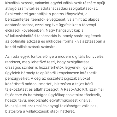
kisvállalkozások, valamint egyéni vállalkozók részére nyújt
átfogó számviteli és adótanácsadási szolgáltatásokat.
Szakemberei garantálják a pontos könyvelést, a
bérszámfejtési teendők elvégzését, valamint az alapos
adótanácsadást, ezzel segítve ügyfeleiket a törvényi
előírások követésében. Nagy hangsúlyt kap a
vállalkozásindítási tanácsadás is, amely során segítenek
az optimális adózási és működési forma kiválasztásában a
kezdő vállalkozások számára.
Az iroda egyik fontos előnye a modern digitális könyvelési
rendszer, mely lehetővé teszi, hogy szolgáltatásai
országos szinten is hozzáférhetők legyenek, így az
ügyfelek bármely településről kényelmesen intézhetik
pénzügyeiket. A cég az összetett jogszabályokat
közérthető módon ismerteti, biztosítva a teljes körű
tájékoztatást és átláthatóságot. A Raab-Adó Kft. szakmai
fejlődésre és barátságos ügyfélkapcsolatokra törekszik,
hosszú távú, megbízható együttműködést kínálva.
Munkájukért szakmai és anyagi felelősséget vállalnak,
biztosítva a vállalkozások stabil hátterét.