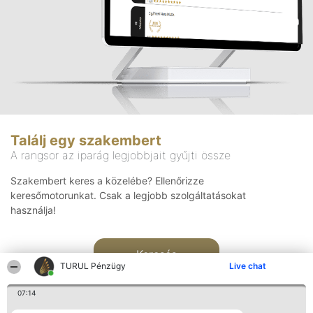
Találj egy szakembert
A rangsor az iparág legjobbjait gyűjti össze
Szakembert keres a közelébe? Ellenőrizze
keresőmotorunkat. Csak a legjobb szolgáltatásokat
használja!
Keresés
TURUL Pénzügy
Live chat
07:14