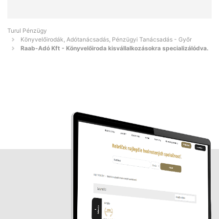
Turul Pénzügy
Könyvelőirodák, Adótanácsadás, Pénzügyi Tanácsadás - Győr
Raab-Adó Kft - Könyvelőiroda kisvállalkozásokra specializálódva.