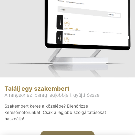
Találj egy szakembert
A rangsor az iparág legjobbjait gyűjti össze
Szakembert keres a közelébe? Ellenőrizze
keresőmotorunkat. Csak a legjobb szolgáltatásokat
használja!