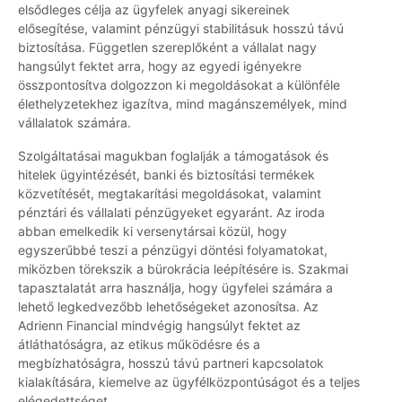
elsődleges célja az ügyfelek anyagi sikereinek
elősegítése, valamint pénzügyi stabilitásuk hosszú távú
biztosítása. Független szereplőként a vállalat nagy
hangsúlyt fektet arra, hogy az egyedi igényekre
összpontosítva dolgozzon ki megoldásokat a különféle
élethelyzetekhez igazítva, mind magánszemélyek, mind
vállalatok számára.
Szolgáltatásai magukban foglalják a támogatások és
hitelek ügyintézését, banki és biztosítási termékek
közvetítését, megtakarítási megoldásokat, valamint
pénztári és vállalati pénzügyeket egyaránt. Az iroda
abban emelkedik ki versenytársai közül, hogy
egyszerűbbé teszi a pénzügyi döntési folyamatokat,
miközben törekszik a bürokrácia leépítésére is. Szakmai
tapasztalatát arra használja, hogy ügyfelei számára a
lehető legkedvezőbb lehetőségeket azonosítsa. Az
Adrienn Financial mindvégig hangsúlyt fektet az
átláthatóságra, az etikus működésre és a
megbízhatóságra, hosszú távú partneri kapcsolatok
kialakítására, kiemelve az ügyfélközpontúságot és a teljes
elégedettséget.