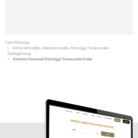
Turul Pénzügy
Könyvelőirodák, Adótanácsadás, Pénzügyi Tanácsadás -
Zalaegerszeg
Adrienn Financial Pénzügyi Tanácsadó Iroda