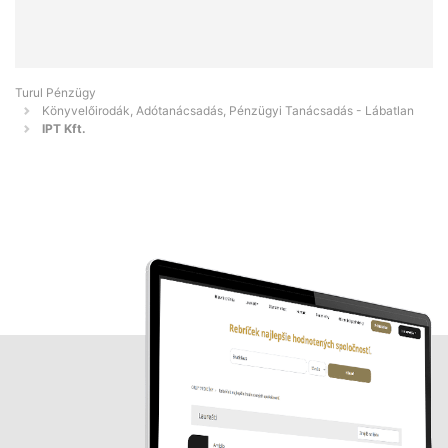
Turul Pénzügy
Könyvelőirodák, Adótanácsadás, Pénzügyi Tanácsadás - Lábatlan
IPT Kft.