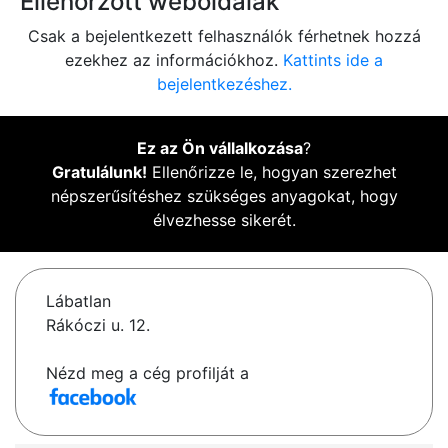
Ellenőrzött weboldalak
Csak a bejelentkezett felhasználók férhetnek hozzá
ezekhez az információkhoz.
Kattints ide a
bejelentkezéshez.
Ez az Ön vállalkozása
?
Gratulálunk!
Ellenőrizze le, hogyan szerezhet
népszerűsítéshez szükséges anyagokat, hogy
élvezhesse sikerét.
Lábatlan
Rákóczi u. 12.
Nézd meg a cég profilját a