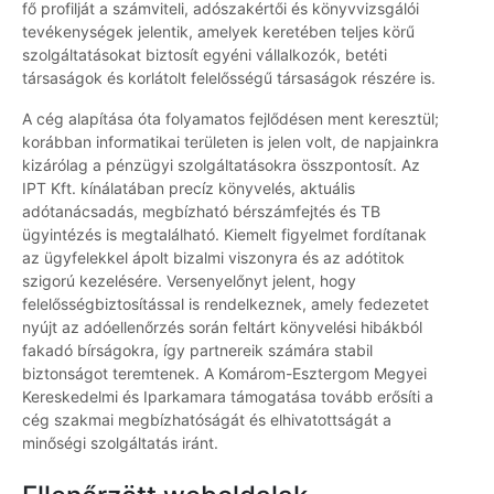
fő profilját a számviteli, adószakértői és könyvvizsgálói
tevékenységek jelentik, amelyek keretében teljes körű
szolgáltatásokat biztosít egyéni vállalkozók, betéti
társaságok és korlátolt felelősségű társaságok részére is.
A cég alapítása óta folyamatos fejlődésen ment keresztül;
korábban informatikai területen is jelen volt, de napjainkra
kizárólag a pénzügyi szolgáltatásokra összpontosít. Az
IPT Kft. kínálatában precíz könyvelés, aktuális
adótanácsadás, megbízható bérszámfejtés és TB
ügyintézés is megtalálható. Kiemelt figyelmet fordítanak
az ügyfelekkel ápolt bizalmi viszonyra és az adótitok
szigorú kezelésére. Versenyelőnyt jelent, hogy
felelősségbiztosítással is rendelkeznek, amely fedezetet
nyújt az adóellenőrzés során feltárt könyvelési hibákból
fakadó bírságokra, így partnereik számára stabil
biztonságot teremtenek. A Komárom-Esztergom Megyei
Kereskedelmi és Iparkamara támogatása tovább erősíti a
cég szakmai megbízhatóságát és elhivatottságát a
minőségi szolgáltatás iránt.