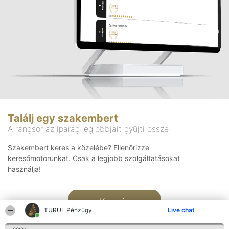
Találj egy szakembert
A rangsor az iparág legjobbjait gyűjti össze
Szakembert keres a közelébe? Ellenőrizze
keresőmotorunkat. Csak a legjobb szolgáltatásokat
használja!
Keresés
TURUL Pénzügy
Live chat