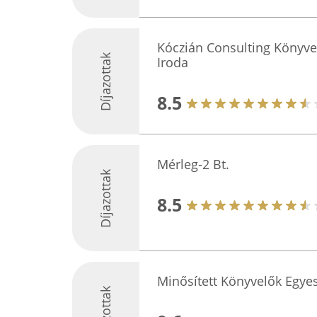
Kóczián Consulting Könyve
Díjazottak
Iroda
8.5
Mérleg-2 Bt.
Díjazottak
8.5
Minősített Könyvelők Egye
Díjazottak