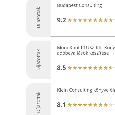
Budapest Consulting
Díjazottak
9.2
Moni-Kont PLUSZ Kft. Köny
Díjazottak
adóbevallások készítése
8.5
Klein Consulting könyvelő
Díjazottak
8.1