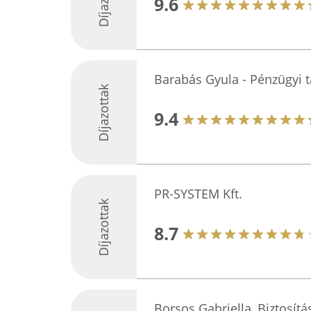
9.6
Barabás Gyula - Pénzügyi 
Díjazottak
9.4
PR-SYSTEM Kft.
Díjazottak
8.7
Borsos Gabriella, Biztosít