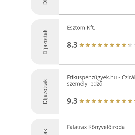
Esztom Kft.
Díjazottak
8.3
Etikuspénzügyek.hu - Czirá
Díjazottak
személyi edző
9.3
Falatrax Könyvelőiroda