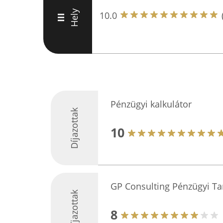
Hely
10.0
III
Pénzügyi kalkulátor
Díjazottak
10
GP Consulting Pénzügyi Ta
Díjazottak
8