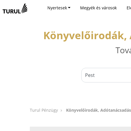
Nyertesek
Megyék és városok
El
Könyvelőirodák, 
Tov
Turul Pénzügy
Könyvelőirodák, Adótanácsadás,