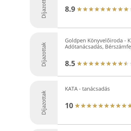
Díjazottak
8.9
Goldpen Könyvelőiroda - K
Díjazottak
Adótanácsadás, Bérszámfe
8.5
KATA - tanácsadás
Díjazottak
10