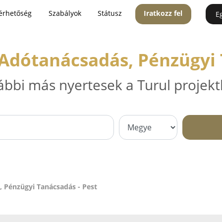
érhetőség
Szabályok
Státusz
Iratkozz fel
E
Adótanácsadás, Pénzügyi 
ábbi más nyertesek a Turul projekt
 Pénzügyi Tanácsadás - Pest