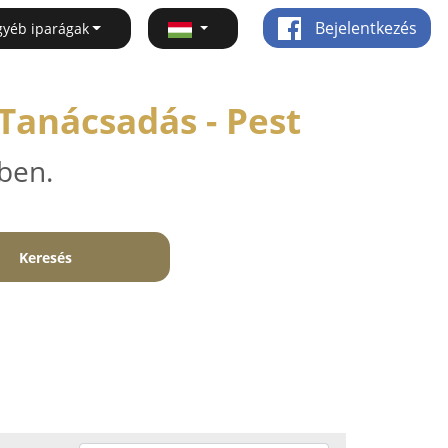
Bejelentkezés
gyéb iparágak
Tanácsadás - Pest
ben.
Keresés