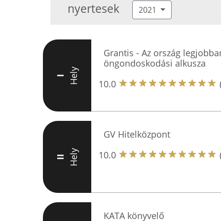
nyertesek
2021
Grantis - Az ország legjobba
öngondoskodási alkusza
Hely
I
10.0
GV Hitelközpont
Hely
10.0
II
KATA könyvelő