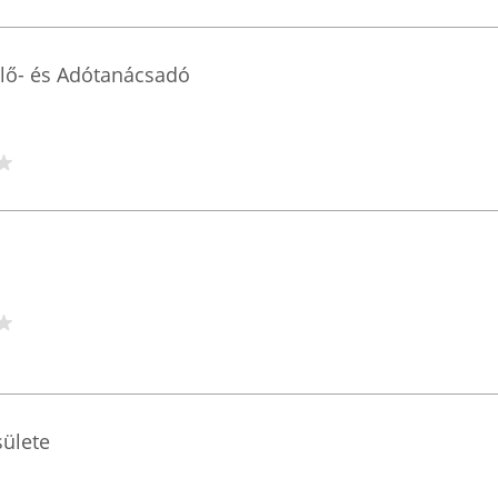
lő- és Adótanácsadó
sülete