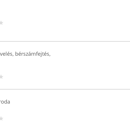
velés, bérszámfejtés,
iroda