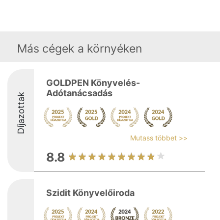
Más cégek a környéken
GOLDPEN Könyvelés-
Adótanácsadás
Díjazottak
Mutass többet >>
8.8
Szidit Könyvelőiroda