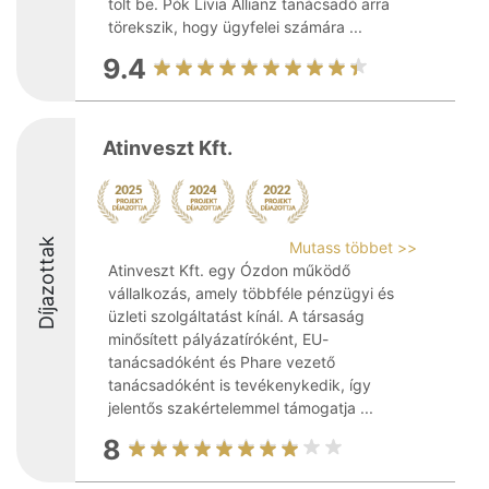
tölt be. Pók Lívia Allianz tanácsadó arra
törekszik, hogy ügyfelei számára ...
9.4
Atinveszt Kft.
Díjazottak
Mutass többet >>
Atinveszt Kft. egy Ózdon működő
vállalkozás, amely többféle pénzügyi és
üzleti szolgáltatást kínál. A társaság
minősített pályázatíróként, EU-
tanácsadóként és Phare vezető
tanácsadóként is tevékenykedik, így
jelentős szakértelemmel támogatja ...
8