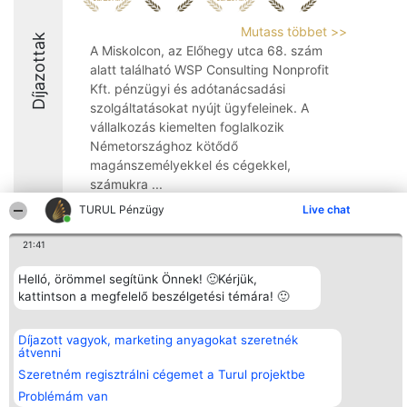
Mutass többet >>
Díjazottak
A Miskolcon, az Előhegy utca 68. szám
alatt található WSP Consulting Nonprofit
Kft. pénzügyi és adótanácsadási
szolgáltatásokat nyújt ügyfeleinek. A
vállalkozás kiemelten foglalkozik
Németországhoz kötődő
magánszemélyekkel és cégekkel,
számukra ...
TURUL Pénzügy
Live chat
9.8
21:41
Helló, örömmel segítünk Önnek! 🙂Kérjük,
Rangsorszervező
Népszavazás
Elérhetőség
kattintson a megfelelő beszélgetési témára! 🙂
SC Beautiful Company S.R.L.
Nyertesek
Elérhetőség
Bulevardul Aleea Timișul De
Az összes
Sus Nr. 2, Bl. A30, Sc. A, Et.
díjazottak
4, Ap. 13
listája
Díjazott vagyok, marketing anyagokat szeretnék
Bukarest 53-238
Szabályok
átvenni
Adószám 36737675
Státusz
Szeretném regisztrálni cégemet a Turul projektbe
tel: +363 033 425 71
Polityka
Prywatności
Problémám van