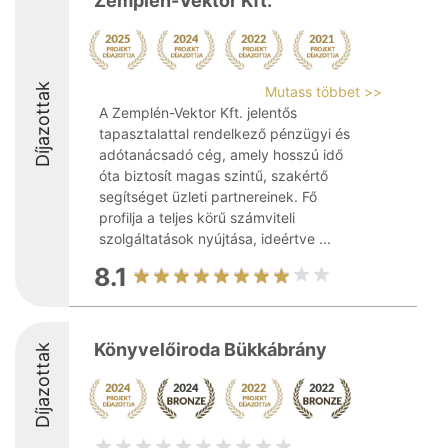
Zemplén-Vektor Kft.
Díjazottak
Mutass többet >>
A Zemplén-Vektor Kft. jelentős
tapasztalattal rendelkező pénzügyi és
adótanácsadó cég, amely hosszú idő
óta biztosít magas szintű, szakértő
segítséget üzleti partnereinek. Fő
profilja a teljes körű számviteli
szolgáltatások nyújtása, ideértve ...
8.1
Könyvelőiroda Bükkábrány
Díjazottak