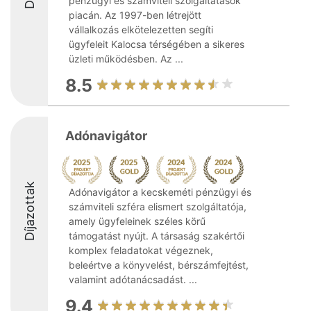
pénzügyi és számviteli szolgáltatások
piacán. Az 1997-ben létrejött
vállalkozás elkötelezetten segíti
ügyfeleit Kalocsa térségében a sikeres
üzleti működésben. Az ...
8.5
Adónavigátor
Díjazottak
Adónavigátor a kecskeméti pénzügyi és
számviteli szféra elismert szolgáltatója,
amely ügyfeleinek széles körű
támogatást nyújt. A társaság szakértői
komplex feladatokat végeznek,
beleértve a könyvelést, bérszámfejtést,
valamint adótanácsadást. ...
9.4