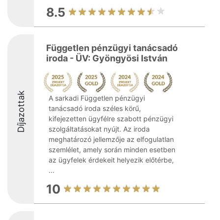
8.5
Független pénzügyi tanácsadó
iroda - ÜV: Gyöngyösi István
Díjazottak
A sarkadi Független pénzügyi
tanácsadó iroda széles körű,
kifejezetten ügyfélre szabott pénzügyi
szolgáltatásokat nyújt. Az iroda
meghatározó jellemzője az elfogulatlan
szemlélet, amely során minden esetben
az ügyfelek érdekeit helyezik előtérbe,
...
10